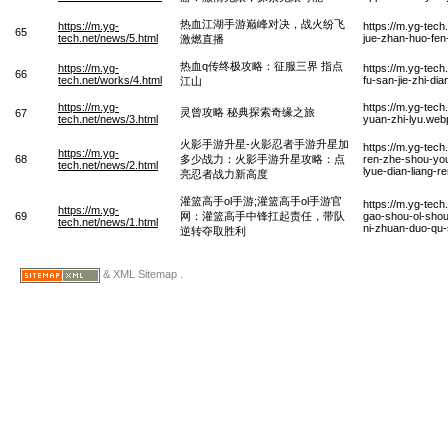
热血江湖手游巅峰对决，战火纷飞
https://m.yg-
https://m.yg-tec
65
tech.net/news/5.html
jue-zhan-huo-fen-
激燃直播
热血q传终极攻略：征服三界 指点
https://m.yg-
https://m.yg-tec
66
tech.net/works/4.html
fu-san-jie-zhi-di
江山
https://m.yg-
https://m.yg-tech
灵曾攻略 秘典探索奇缘之旅
67
tech.net/news/3.html
yuan-zhi-lyu.web
火影手游升星-火影忍者手游升星加
https://m.yg-tec
https://m.yg-
68
多少战力：火影手游升星攻略：点
ren-zhe-shou-you
tech.net/news/2.html
lyue-dian-liang-r
亮忍者战力新高度
灌篮高手ol手游;灌篮高手ol手游官
https://m.yg-tec
https://m.yg-
69
网：灌篮高手中锋扛起责任，带队
gao-shou-ol-shou
tech.net/news/1.html
ni-zhuan-duo-qu-
逆转夺取胜利
& XML Sitemap .