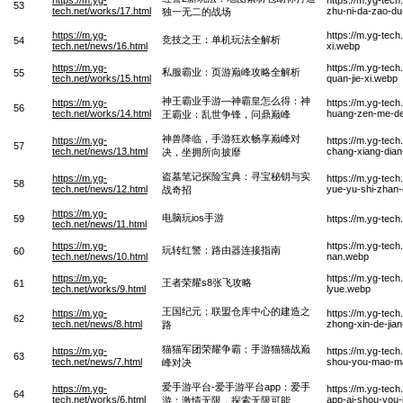
53
tech.net/works/17.html
zhu-ni-da-zao-d
独一无二的战场
https://m.yg-
https://m.yg-tech
竞技之王：单机玩法全解析
54
tech.net/news/16.html
xi.webp
https://m.yg-
https://m.yg-tec
私服霸业：页游巅峰攻略全解析
55
tech.net/works/15.html
quan-jie-xi.webp
神王霸业手游—神霸皇怎么得：神
https://m.yg-
https://m.yg-tec
56
tech.net/works/14.html
huang-zen-me-de
王霸业：乱世争锋，问鼎巅峰
神兽降临，手游狂欢畅享巅峰对
https://m.yg-
https://m.yg-tec
57
tech.net/news/13.html
chang-xiang-dian
决，坐拥所向披靡
盗墓笔记探险宝典：寻宝秘钥与实
https://m.yg-
https://m.yg-tec
58
tech.net/news/12.html
yue-yu-shi-zhan
战奇招
https://m.yg-
电脑玩ios手游
59
https://m.yg-tec
tech.net/news/11.html
https://m.yg-
https://m.yg-tech
玩转红警：路由器连接指南
60
tech.net/news/10.html
nan.webp
https://m.yg-
https://m.yg-tec
王者荣耀s8张飞攻略
61
tech.net/works/9.html
lyue.webp
王国纪元：联盟仓库中心的建造之
https://m.yg-
https://m.yg-tec
62
tech.net/news/8.html
zhong-xin-de-jian
路
猫猫军团荣耀争霸：手游猫猫战巅
https://m.yg-
https://m.yg-tec
63
tech.net/news/7.html
shou-you-mao-ma
峰对决
爱手游平台-爱手游平台app：爱手
https://m.yg-
https://m.yg-tech
64
tech.net/works/6.html
app-ai-shou-you-
游：激情无限，探索无限可能