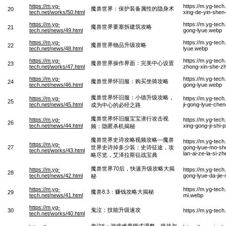
https://m.yg-
https://m.yg-tec
魔兽世界：保护装备属性的隐身术
20
tech.net/works/50.html
xing-de-yin-she
https://m.yg-
https://m.yg-tech
魔兽世界要塞拆建筑攻略
21
tech.net/news/49.html
gong-lyue.webp
https://m.yg-
https://m.yg-tec
魔兽世界物品升级攻略
22
tech.net/news/48.html
lyue.webp
https://m.yg-
https://m.yg-tec
魔兽世界操作界面：完美中心设置
23
tech.net/works/47.html
zhong-xin-she-z
https://m.yg-
https://m.yg-tech
魔兽世界怀旧服：购买坐骑攻略
24
tech.net/news/46.html
gong-lyue.webp
魔兽世界怀旧服：小德升级攻略，
https://m.yg-
https://m.yg-tech
25
tech.net/news/45.html
ji-gong-lyue-chen
成为中心的必经之路
魔兽世界怀旧服宝宝潜行攻击视
https://m.yg-
https://m.yg-tech
26
tech.net/news/44.html
xing-gong-ji-shi-p
频：隐匿杀机揭秘
魔兽世界史诗攻略视频攻略—魔兽
https://m.yg-tech
https://m.yg-
27
世界史诗掉多少装：史诗征途，攻
gong-lyue-mo-shou
tech.net/works/43.html
lan-ai-ze-la-si-
略尽览，艾泽拉斯征战宝典
魔兽世界70后，快速升级攻略大揭
https://m.yg-
https://m.yg-tec
28
tech.net/news/42.html
gong-lyue-da-jie
秘
https://m.yg-
https://m.yg-tec
魔兽8.3：赚钱攻略大揭秘
29
tech.net/news/41.html
mi.webp
https://m.yg-
鬼泣：技能升级速攻
30
https://m.yg-tech
tech.net/works/40.html
鬼泣5：游戏难度模式调整，挑战与