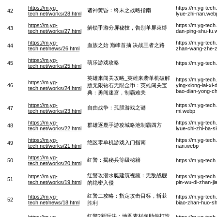
https://m.yg-
https://m.yg-tec
诸神黄昏：终末之战略指南
42
tech.net/works/28.html
lyue-zhi-nan.web
https://m.yg-
https://m.yg-tech
解锁手游分屏秘技，告别单屏束缚
43
tech.net/works/27.html
dan-ping-shu-fu.
https://m.yg-
https://m.yg-tec
血族之始 巅峰首抽 决战王者之路
44
tech.net/news/26.html
zhan-wang-zhe-z
https://m.yg-
萌乐游戏攻略
45
https://m.yg-tec
tech.net/works/25.html
英雄来闯关攻略_英雄来袭单机破解
https://m.yg-tec
https://m.yg-
46
版无限钻石无限金币：英雄闯关宝
ying-xiong-lai-xi
tech.net/works/24.html
bao-dian-yong-c
典：勇闯迷宫，制霸难关
https://m.yg-
https://m.yg-tec
自由战争：孤胆游戏之谜
47
tech.net/works/23.html
mi.webp
https://m.yg-
https://m.yg-tec
群雄逐鹿手游攻城略池制霸四方
48
tech.net/works/22.html
lyue-chi-zhi-ba-s
https://m.yg-
https://m.yg-tech
绝区零单机游戏入门指南
49
tech.net/works/21.html
nan.webp
https://m.yg-
红警：揭秘兵等级秘籍
50
https://m.yg-tech
tech.net/works/20.html
红警攻潜水艇建筑视频：无敌战舰
https://m.yg-
https://m.yg-tech
51
tech.net/works/19.html
pin-wu-di-zhan-ji
的绝密入侵
红警二攻略：指定攻击目标，斩获
https://m.yg-
https://m.yg-tech
52
tech.net/news/18.html
biao-zhan-huo-sh
胜利
红警2新玩法：地图素材包助你打造
https://m.yg-
https://m.yg-tech