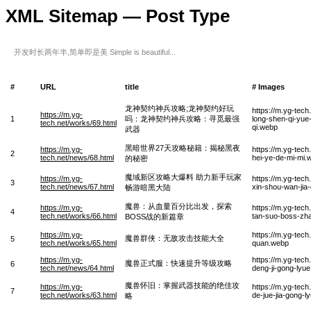
XML Sitemap — Post Type
开发时长两年半,简单即是美 Simple is beautiful...
#
URL
title
# Images
龙神契约神兵攻略;龙神契约好玩
https://m.yg-tec
https://m.yg-
1
吗：龙神契约神兵攻略：寻觅最强
long-shen-qi-yue
tech.net/works/69.html
qi.webp
武器
黑暗世界27天攻略秘籍：揭秘黑夜
https://m.yg-
https://m.yg-tech
2
tech.net/news/68.html
hei-ye-de-mi-mi.
的秘密
魔域新区攻略大爆料 助力新手玩家
https://m.yg-
https://m.yg-tec
3
tech.net/news/67.html
xin-shou-wan-jia
畅游暗黑大陆
魔兽：从血量百分比出发，探索
https://m.yg-
https://m.yg-tec
4
tech.net/works/66.html
tan-suo-boss-zh
BOSS战的新篇章
https://m.yg-
https://m.yg-tec
魔兽群侠：无敌攻击技能大全
5
tech.net/works/65.html
quan.webp
https://m.yg-
https://m.yg-tec
魔兽正式服：快速提升等级攻略
6
tech.net/news/64.html
deng-ji-gong-lyu
魔兽怀旧：掌握武器技能的绝佳攻
https://m.yg-
https://m.yg-tec
7
tech.net/works/63.html
de-jue-jia-gong-l
略