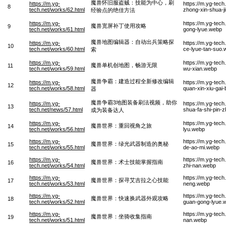
魔兽怀旧服盗贼：技能为中心，刷
https://m.yg-
https://m.yg-tech
8
tech.net/works/62.html
zhong-xin-shua-ji
经验点的绝佳方法
https://m.yg-
https://m.yg-tec
魔兽宽屏补丁使用攻略
9
tech.net/works/61.html
gong-lyue.webp
魔兽地图编辑器：自动出兵策略探
https://m.yg-
https://m.yg-tech
10
tech.net/works/60.html
ce-lyue-tan-suo.
索
https://m.yg-
https://m.yg-tec
魔兽单机创地图，畅游无限
11
tech.net/works/59.html
wu-xian.webp
魔兽争霸：建造过程全新修改编辑
https://m.yg-
https://m.yg-tec
12
tech.net/works/58.html
quan-xin-xiu-gai-b
器
魔兽争霸3地图装备刷法视频，助你
https://m.yg-
https://m.yg-tec
13
tech.net/news/57.html
shua-fa-shi-pin-
成为装备达人
https://m.yg-
https://m.yg-tech
魔兽世界：重回视角之旅
14
tech.net/works/56.html
lyu.webp
https://m.yg-
https://m.yg-tec
魔兽世界：绿光武器制造的奥秘
15
tech.net/works/55.html
de-ao-mi.webp
https://m.yg-
https://m.yg-tec
魔兽世界：术士技能掌握指南
16
tech.net/works/54.html
zhi-nan.webp
https://m.yg-
https://m.yg-tech
魔兽世界：探寻艾吉拉之心技能
17
tech.net/works/53.html
neng.webp
https://m.yg-
https://m.yg-tec
魔兽世界：快速换武器外观攻略
18
tech.net/works/52.html
guan-gong-lyue.
https://m.yg-
https://m.yg-tech
魔兽世界：坐骑收集指南
19
tech.net/works/51.html
nan.webp