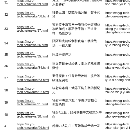
https://m.yg-
https://m.yg-tec
31
tech.net/news/39.html
tiao-zhan-yu-le-
乐趣并存
驰骋三国：技能等级分解，智斗武
https://m.yg-
https://m.yg-tech
32
tech.net/works/38.html
zhi-dou-wu-jiang
将
项羽传手游官网—项羽传手游职业
https://m.yg-tec
https://m.yg-
33
攻略加点：项羽传手游：王道争
xiang-yu-chuan-s
tech.net/news/37.html
zheng-feng-re-x
锋，热血沙场
陌陌坦克前线制胜攻略：掌控战
https://m.yg-
https://m.yg-tec
34
tech.net/news/36.html
lyue-zhang-kong
场，一往无前
https://m.yg-
问道手游体水
35
https://m.yg-tec
tech.net/news/35.html
重温昔日单机经典，掌上游戏重燃
https://m.yg-
https://m.yg-tech
36
tech.net/works/34.html
shang-you-xi-zho
激情
逍遥魔兽：任务升级攻略，提升等
https://m.yg-
https://m.yg-tec
37
tech.net/works/33.html
lyue-ti-sheng-den
级轻松实现
辐射避难所：武器工坊主宰的新纪
https://m.yg-
https://m.yg-tec
38
tech.net/works/32.html
zai-de-xin-ji-yua
元
辐射76毒虫大枪：掌握伤害核心，
https://m.yg-
https://m.yg-tec
39
tech.net/news/31.html
shang-hai-he-xin
无敌杀戮
辐射4正版：如何调整中文模式为中
https://m.yg-
https://m.yg-tec
40
tech.net/news/30.html
zhong-wen-mo-sh
心
https://m.yg-
https://m.yg-tech
超能力大乱斗：英雄激战千钧一发
41
tech.net/works/29.html
zhan-qian-jun-yi-